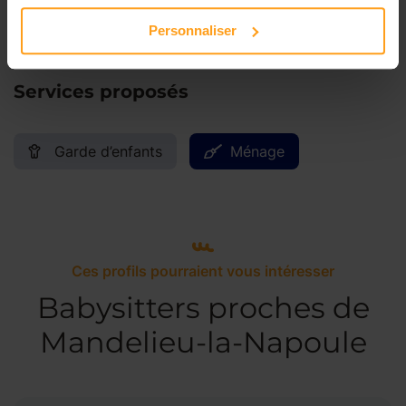
Dimanche
Disponible de 00:00 à 00:00
Personnaliser
Services proposés
Garde d’enfants
Ménage
Ces profils pourraient vous intéresser
Babysitters proches de
Mandelieu-la-Napoule