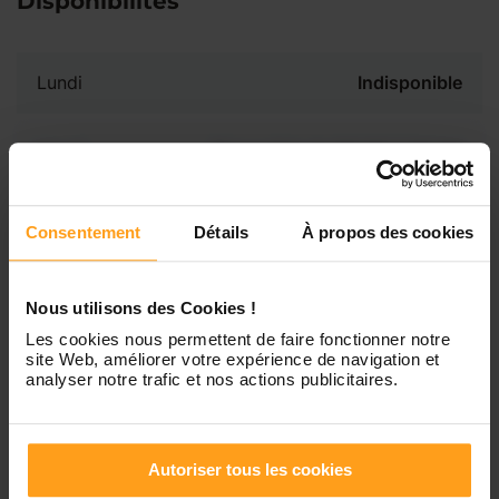
Disponibilités
Lundi
Indisponible
Mardi
Disponible de 00:00 à 00:00
Mercredi
Disponible de 00:00 à 00:30
Consentement
Détails
À propos des cookies
Vous souhaitez connaître les
disponibilités de Matt ?
Jeudi
Disponible de 00:00 à 00:00
Nous utilisons des Cookies !
Contactez-nous
Les cookies nous permettent de faire fonctionner notre
site Web, améliorer votre expérience de navigation et
Vendredi
Disponible de 00:00 à 00:00
analyser notre trafic et nos actions publicitaires.
Samedi
Disponible de 00:00 à 00:00
Autoriser tous les cookies