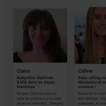
Claire
Céline
Babysitter diplômée
Baby-sitting su
BAFA dans les Alpes-
Mandelieu et s
Maritimes
environs !
s
Bonjour, j'aimerais pouvoir
Étudiante en odont
aider les parents à s'occuper
suis sérieuse, res
de leur(s) enfant(s). J'imagine
autonome. Je suis