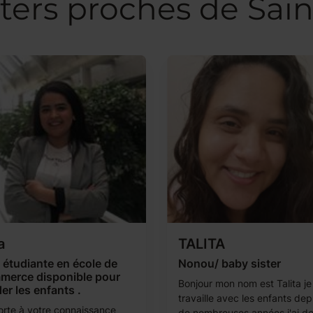
ters proches de Sai
a
TALITA
 étudiante en école de
Nonou/ baby sister
merce disponible pour
Bonjour mon nom est Talita je
er les enfants .
travaille avec les enfants dep
orte à votre connaissance
de nombreuses années j'ai d