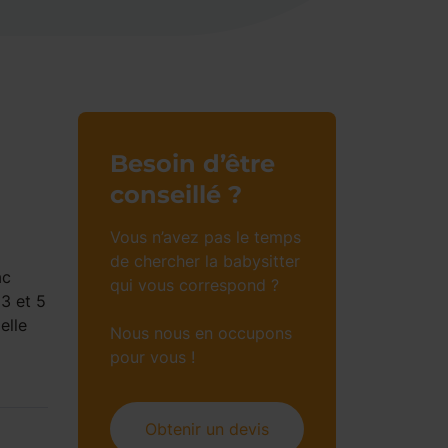
Besoin d’être
conseillé ?
Vous n’avez pas le temps
de chercher la babysitter
ac
qui vous correspond ?
3 et 5
elle
Nous nous en occupons
pour vous !
Obtenir un devis