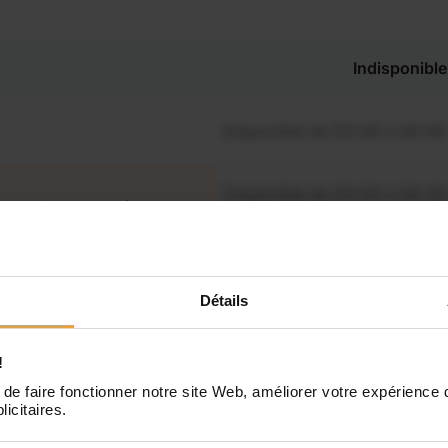
Indisponible
Disponible de 00:00 à 00:00
Disponible de 00:00 à 00:30
souhaitez connaître les
onibilités de Tamara ?
Disponible de 00:00 à 00:00
Contactez-nous
Détails
Disponible de 00:00 à 00:00
!
Disponible de 00:00 à 00:00
de faire fonctionner notre site Web, améliorer votre expérience 
licitaires.
Disponible de 00:00 à 00:00