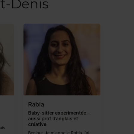
nt-Denis
Rabia
Baby-sitter expérimentée –
aussi prof d’anglais et
créative
uis
Bonjour, Je m'appelle Rabia, j’ai
e