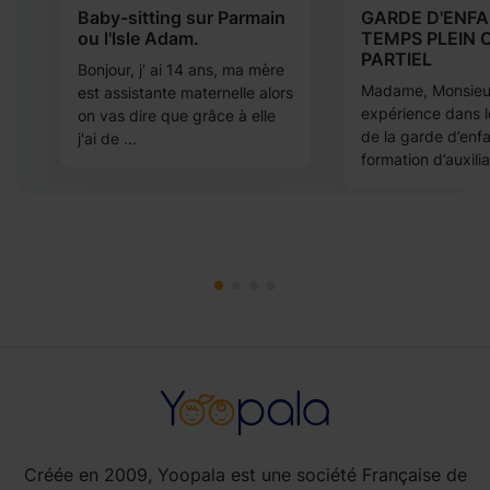
Baby-sitting sur Parmain
GARDE D'ENFA
ou l'Isle Adam.
TEMPS PLEIN 
PARTIEL
Bonjour, j' ai 14 ans, ma mère
Madame, Monsieu
n
est assistante maternelle alors
expérience dans 
e
on vas dire que grâce à elle
de la garde d’enf
j'ai de ...
formation d’auxiliai
Créée en 2009, Yoopala est une société Française de