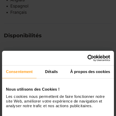
Espagnol
Français
Disponibilités
Lundi
Indisponible
Mardi
Disponible de 00:00 à 00:00
Consentement
Détails
À propos des cookies
Mercredi
Disponible de 00:00 à 00:30
Nous utilisons des Cookies !
Vous souhaitez connaître les
disponibilités de Camilia ?
Les cookies nous permettent de faire fonctionner notre
site Web, améliorer votre expérience de navigation et
Jeudi
Disponible de 00:00 à 00:00
analyser notre trafic et nos actions publicitaires.
Contactez-nous