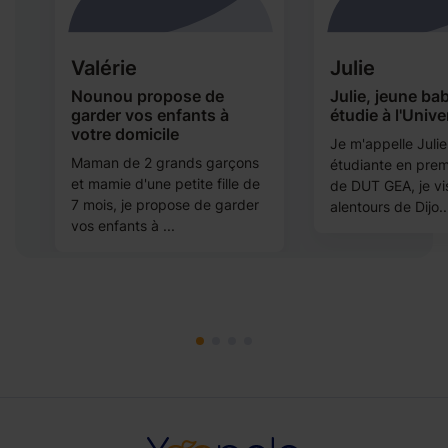
Valérie
Julie
Nounou propose de
Julie, jeune bab
garder vos enfants à
étudie à l'Unive
s,
votre domicile
Je m'appelle Julie
t
Maman de 2 grands garçons
étudiante en pre
e
et mamie d'une petite fille de
de DUT GEA, je vi
7 mois, je propose de garder
alentours de Dijo..
vos enfants à ...