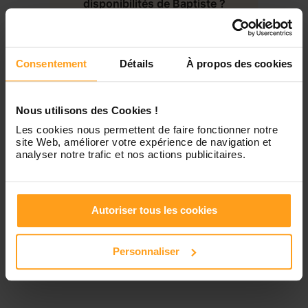
disponibilités de Baptiste ?
Jeudi
Disponible de 00:00 à 00:00
Contactez-nous
Consentement
Détails
À propos des cookies
Vendredi
Disponible de 00:00 à 00:00
Samedi
Disponible de 00:00 à 00:00
Nous utilisons des Cookies !
Les cookies nous permettent de faire fonctionner notre
site Web, améliorer votre expérience de navigation et
Dimanche
Disponible de 00:00 à 00:00
analyser notre trafic et nos actions publicitaires.
Autoriser tous les cookies
Services proposés
Personnaliser
Garde d’enfants