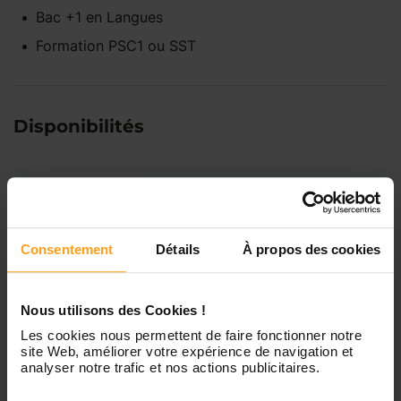
Bac +1
en
Langues
Formation PSC1 ou SST
Disponibilités
Lundi
Indisponible
Mardi
Disponible de 00:00 à 00:00
Consentement
Détails
À propos des cookies
Mercredi
Disponible de 00:00 à 00:30
Nous utilisons des Cookies !
Vous souhaitez connaître les
Les cookies nous permettent de faire fonctionner notre
disponibilités de Tiphanie ?
site Web, améliorer votre expérience de navigation et
Jeudi
Disponible de 00:00 à 00:00
analyser notre trafic et nos actions publicitaires.
Contactez-nous