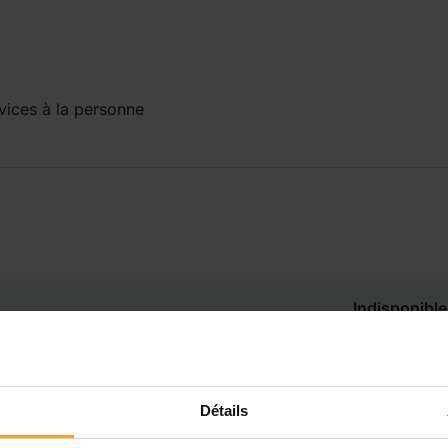
ices à la personne
Indisponible
Disponible de 00:00 à 00:00
Détails
Disponible de 00:00 à 00:30
souhaitez connaître les