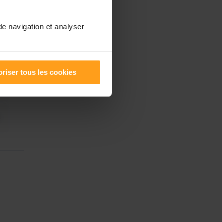
de navigation et analyser
riser tous les cookies