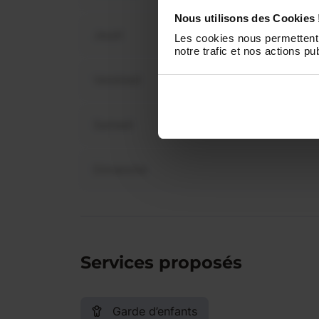
dispo
Nous utilisons des Cookies 
Jeudi
Les cookies nous permettent 
notre trafic et nos actions pub
Vendredi
Samedi
Dimanche
Services proposés
Garde d’enfants