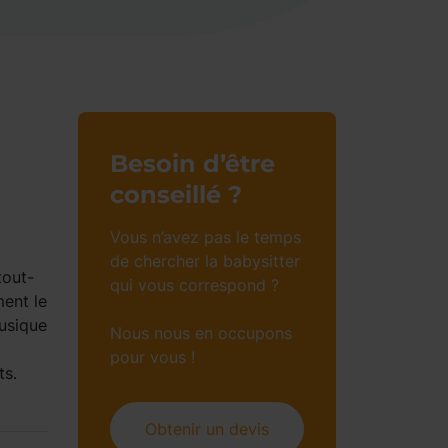
Besoin d’être
conseillé ?
Vous n’avez pas le temps
de chercher la babysitter
tout-
qui vous correspond ?
ment le
musique
Nous nous en occupons
pour vous !
ts.
Obtenir un devis