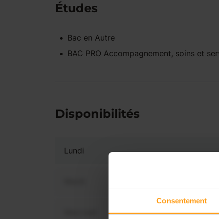
Études
Bac
en
Autre
BAC PRO Accompagnement, soins et serv
Disponibilités
Lundi
Mardi
Consentement
Mercredi
Vous 