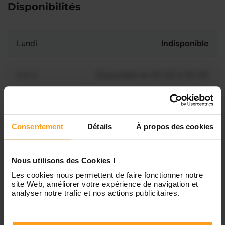
Disponibilités
Lundi
Indisponible
Mardi
Disponible de 00:00 à 00:00
Mercredi
Disponible de 00:00 à 00:30
Vous souhaitez connaître les
disponibilités de Melissa ?
Consentement
Détails
À propos des cookies
Jeudi
Disponible de 00:00 à 00:00
Contactez-nous
Nous utilisons des Cookies !
Vendredi
Disponible de 00:00 à 00:00
Les cookies nous permettent de faire fonctionner notre
site Web, améliorer votre expérience de navigation et
analyser notre trafic et nos actions publicitaires.
Samedi
Disponible de 00:00 à 00:00