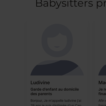
Babysitters 
Ludivine
Ma
Garde d'enfant au domicile
Je r
des parents
fin
Bonjour, Je m'appelle ludivine j'ai
Afin
29 ans je suis diplômée d'un Cap
Espag