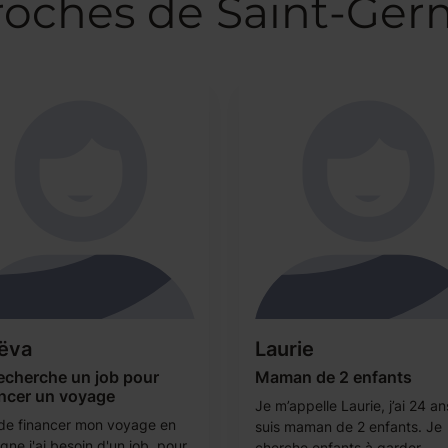
proches de Saint-Ger
ëva
Laurie
echerche un job pour
Maman de 2 enfants
ancer un voyage
Je m’appelle Laurie, j’ai 24 an
 de financer mon voyage en
suis maman de 2 enfants. Je
ne j'ai besoin d'un job, pour
cherche enfants à garder