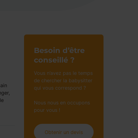
Besoin d’être
conseillé ?
Vous n’avez pas le temps
de chercher la babysitter
main
qui vous correspond ?
nger,
le
Nous nous en occupons
pour vous !
Obtenir un devis