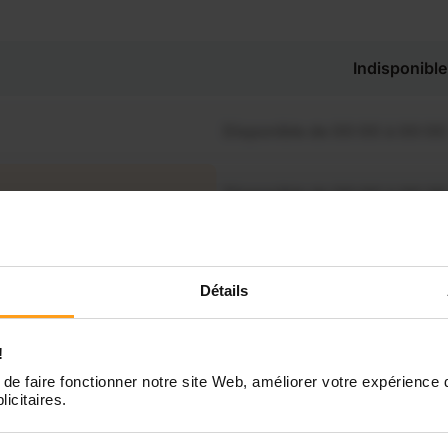
Indisponible
Disponible de 00:00 à 00:00
Disponible de 00:00 à 00:30
souhaitez connaître les
nibilités de Maureen ?
Disponible de 00:00 à 00:00
Détails
Contactez-nous
Disponible de 00:00 à 00:00
!
de faire fonctionner notre site Web, améliorer votre expérience 
Disponible de 00:00 à 00:00
licitaires.
Disponible de 00:00 à 00:00