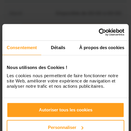
Mardi
Disponible de 00:00 à 00:00
Mercredi
Disponible de 00:00 à 00:30
Vous souhaitez connaître les
disponibilités de Yasmine ?
Consentement
Détails
À propos des cookies
Jeudi
Disponible de 00:00 à 00:00
Contactez-nous
Nous utilisons des Cookies !
Vendredi
Disponible de 00:00 à 00:00
Les cookies nous permettent de faire fonctionner notre
site Web, améliorer votre expérience de navigation et
analyser notre trafic et nos actions publicitaires.
Samedi
Disponible de 00:00 à 00:00
Dimanche
Disponible de 00:00 à 00:00
Autoriser tous les cookies
Personnaliser