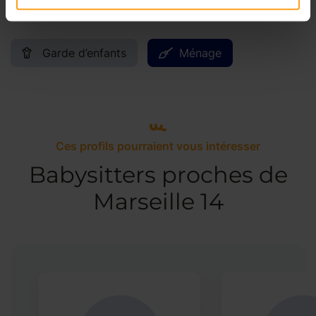
Services proposés
Garde d’enfants
Ménage
Ces profils pourraient vous intéresser
Babysitters proches de
Marseille 14