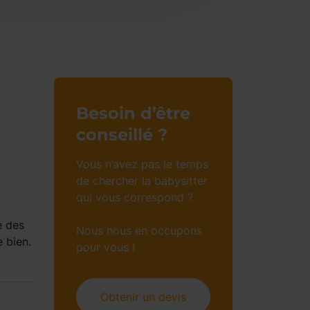
Besoin d’être
conseillé ?
Vous n’avez pas le temps
de chercher la babysitter
qui vous correspond ?
e des
Nous nous en occupons
e bien.
pour vous !
Obtenir un devis