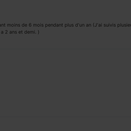
ant
moins de 6 mois
pendant
plus d'un an
(J'ai suivis plusie
s a 2 ans et demi. )