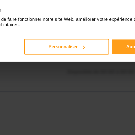
ponibilités de Nora ?
!
Disponible de 00:00 à 00:00
de faire fonctionner notre site Web, améliorer votre expérience 
licitaires.
Contactez-nous
Disponible de 00:00 à 00:00
Personnaliser
Auto
Disponible de 00:00 à 00:00
Disponible de 00:00 à 00:00