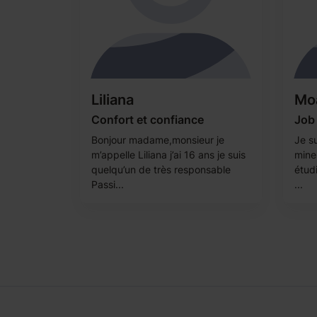
Liliana
Mo
Confort et confiance
Job 
Bonjour madame,monsieur je
Je su
m’appelle Liliana j’ai 16 ans je suis
mine
quelqu’un de très responsable
étudi
Passi...
...