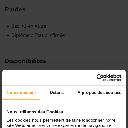
Études
Bac +2
en
Autre
Diplôme d’Etat d’infirmier
Disponibilités
Lundi
Indisponible
Consentement
Détails
À propos des cookies
Mardi
Disponible de 00:00 à 00:00
Nous utilisons des Cookies !
Mercredi
Disponible de 00:00 à 00:30
Les cookies nous permettent de faire fonctionner notre
Vous souhaitez connaître les
site Web, améliorer votre expérience de navigation et