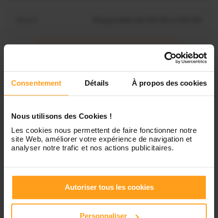
Mardi
Disponible de 00:00 à 00:00
Mercredi
Disponible de 00:00 à 00:30
Vous souhaitez connaître les
disponibilités de Wassila ?
Jeudi
Disponible de 00:00 à 00:00
Consentement
Détails
À propos des cookies
Contactez-nous
Vendredi
Disponible de 00:00 à 00:00
Nous utilisons des Cookies !
Les cookies nous permettent de faire fonctionner notre
site Web, améliorer votre expérience de navigation et
Samedi
Disponible de 00:00 à 00:00
analyser notre trafic et nos actions publicitaires.
Dimanche
Disponible de 00:00 à 00:00
Autoriser tous les cookies
Personnaliser