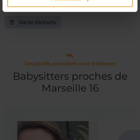
Services proposés
Garde d’enfants
Ces profils pourraient vous intéresser
Babysitters proches de
Marseille 16