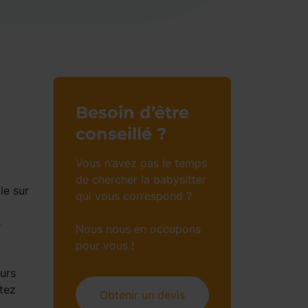
Besoin d’être
conseillé ?
Vous n’avez pas le temps
de chercher la babysitter
le sur
qui vous correspond ?
e
Nous nous en occupons
pour vous !
urs
itez
Obtenir un devis