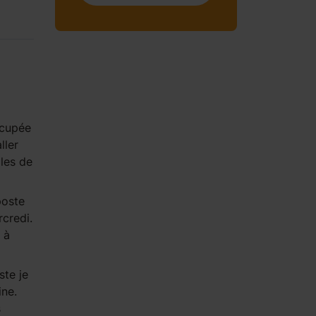
ccupée
ller
lles de
poste
rcredi.
 à
ste je
ine.
s