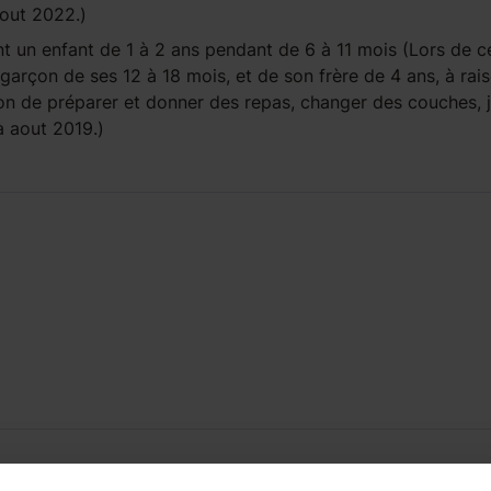
 aout 2022.)
t un enfant
de 1 à 2 ans
pendant
de 6 à 11 mois
(Lors de c
garçon de ses 12 à 18 mois, et de son frère de 4 ans, à rai
ion de préparer et donner des repas, changer des couches, 
r à aout 2019.)