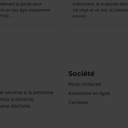
ellement je garde deux
brièvement, je m'appelle Melv
nts en bas âge uniquement
j'ai vingt-et un ans, et j'aimer
7h30 ...
pouvoi...
Société
Nous contacter
e services à la personne
Assistance en ligne
nt(s) à domicile.
Carrières
ine d’activité.