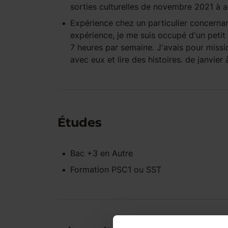
sorties culturelles de novembre 2021 à
Expérience
chez un particulier
concernan
expérience, je me suis occupé d'un petit 
7 heures par semaine. J'avais pour miss
avec eux et lire des histoires. de janvie
Études
Bac +3
en
Autre
Formation PSC1 ou SST