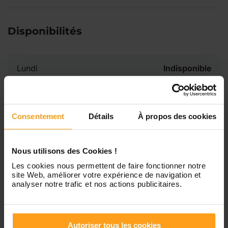
Disponibilités
Lundi
Indisponible
Mardi
Disponible de 00:00 à 00:00
Consentement
Détails
À propos des cookies
Mercredi
Disponible de 00:00 à 00:30
Vous souhaitez connaître les
disponibilités de Kendra ?
Nous utilisons des Cookies !
Jeudi
Disponible de 00:00 à 00:00
Les cookies nous permettent de faire fonctionner notre
site Web, améliorer votre expérience de navigation et
Contactez-nous
analyser notre trafic et nos actions publicitaires.
Vendredi
Disponible de 00:00 à 00:00
Autoriser tous les cookies