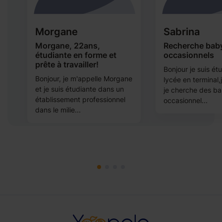
Morgane
Sabrina
Morgane, 22ans,
Recherche baby
étudiante en forme et
occasionnels
prête à travailler!
Bonjour je suis ét
Bonjour, je m'appelle Morgane
lycée en terminal,j
et je suis étudiante dans un
ne
je cherche des ba
établissement professionnel
occasionnel...
dans le milie...