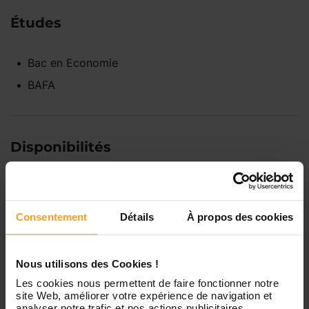
Études
Bac
en
Economie
BAFA
Disponibilités
Lundi
Indisponible
Consentement
Détails
À propos des cookies
Mardi
Disponible de 00:00 à 00:00
Nous utilisons des Cookies !
Mercredi
Disponible de 00:00 à 00:30
Les cookies nous permettent de faire fonctionner notre
Vous souhaitez connaître les
site Web, améliorer votre expérience de navigation et
analyser notre trafic et nos actions publicitaires.