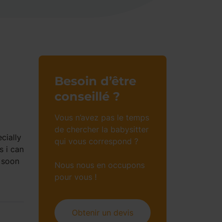
Besoin d’être
conseillé ?
Vous n’avez pas le temps
de chercher la babysitter
cially
qui vous correspond ?
s i can
 soon
Nous nous en occupons
pour vous !
Obtenir un devis