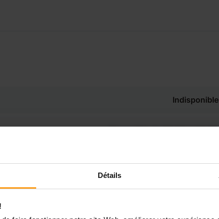
Indisponible
Disponible de 00:00 à 00:00
Disponible de 00:00 à 00:30
souhaitez connaître les
Détails
onibilités de Myrna ?
Disponible de 00:00 à 00:00
!
Contactez-nous