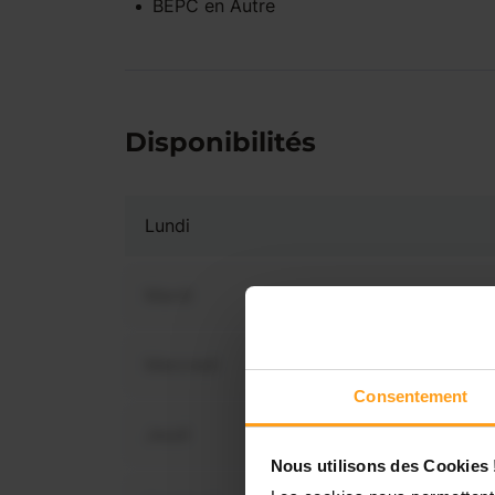
BEPC
en
Autre
Disponibilités
Lundi
Mardi
Mercredi
Vous 
Consentement
disp
Jeudi
Nous utilisons des Cookies 