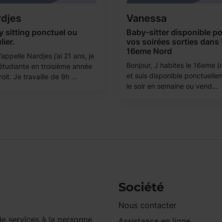
djes
Vanessa
 sitting ponctuel ou
Baby-sitter disponible p
lier.
vos soirées sorties dans 
16eme Nord
appelle Nardjes j’ai 21 ans, je
Bonjour, J habites le 16eme (
 étudiante en troisième année
et suis disponible ponctuelle
oit. Je travaille de 9h ...
le soir en semaine ou vend...
Société
Nous contacter
e services à la personne
Assistance en ligne