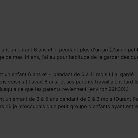
ant un enfant
6 ans et +
pendant
plus d'un an
(J'ai un peti
ge de mes 14 ans, j'ai eu pour habitude de le garder dès q
t un enfant
6 ans et +
pendant
de 6 à 11 mois
(J'ai gardé
s voisins (il avait 6 ans) et ses parents travaillaient tard le
e jusqu a ce que les parents reviennent (environ 22h30).)
t un enfant
de 3 à 5 ans
pendant
de 0 à 3 mois
(Durant l'e
sirs où je m'occupais d'un petit groupe d'enfants ayant entre