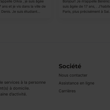
appelle Orkia , je suis âgée
Bonjour! Je m’appelle Bérénic
 ans et je vis dans la ville de
suis âgée de 17 ans, . J’habit
 Denis. Je suis étudiant...
Paris, plus précisément à Sai.
Société
Nous contacter
e services à la personne
Assistance en ligne
nt(s) à domicile.
Carrières
ine d’activité.