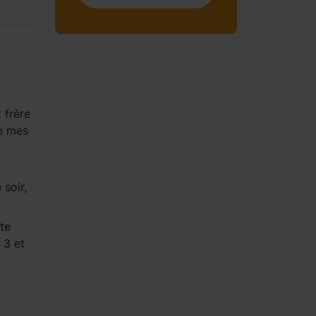
t frère
ue mes
 soir,
te
 3 et