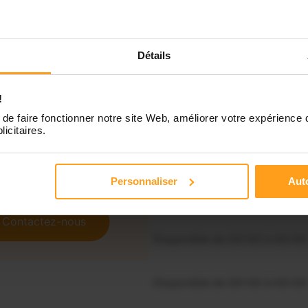
Détails
Indisponible
!
Disponible de 00:00 à 00:00
de faire fonctionner notre site Web, améliorer votre expérience 
licitaires.
Disponible de 00:00 à 00:30
souhaitez connaître les
onibilités de Shanna ?
Personnaliser
Auto
Disponible de 00:00 à 00:00
Contactez-nous
Disponible de 00:00 à 00:00
Disponible de 00:00 à 00:00