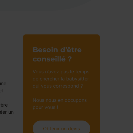
Besoin d’être
conseillé ?
Vous n’avez pas le temps
de chercher la babysitter
une
qui vous correspond ?
et
r
Nous nous en occupons
rère
pour vous !
réer un
Obtenir un devis