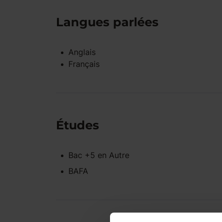
Langues parlées
Anglais
Français
Études
Bac +5
en
Autre
BAFA