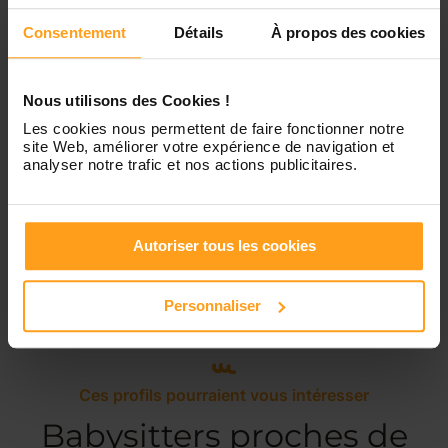
Consentement
Détails
À propos des cookies
Samedi
Disponible de 00:00 à 00:00
Dimanche
Disponible de 00:00 à 00:00
Nous utilisons des Cookies !
Les cookies nous permettent de faire fonctionner notre
site Web, améliorer votre expérience de navigation et
analyser notre trafic et nos actions publicitaires.
Services proposés
Autoriser tous les cookies
Garde d’enfants
Personnaliser
Ces profils pourraient vous intéresser
Babysitters proches de