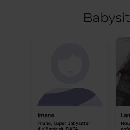
Babysit
Imane
La
Imane, super babysitter
Nou
diplômée du BAFA
enf