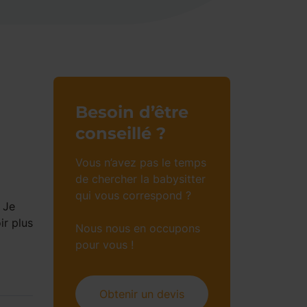
Besoin d’être
conseillé ?
Vous n’avez pas le temps
de chercher la babysitter
qui vous correspond ?
 Je
ir plus
Nous nous en occupons
pour vous !
Obtenir un devis