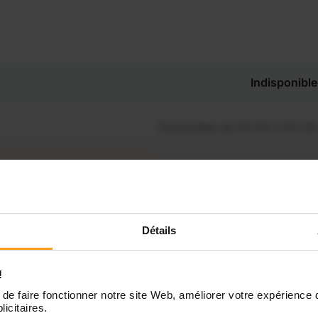
Indisponible
Disponible de 00:00 à 00:00
Disponible de 00:00 à 00:30
souhaitez connaître les
ponibilités de Golfy ?
Disponible de 00:00 à 00:00
Détails
Contactez-nous
Disponible de 00:00 à 00:00
!
de faire fonctionner notre site Web, améliorer votre expérience 
Disponible de 00:00 à 00:00
licitaires.