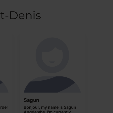
nt-Denis
Sagun
rder
Bonjour, my name is Sagun
Angdembe. I'm currently