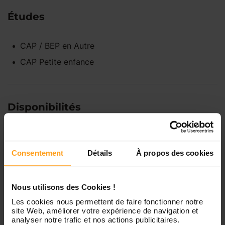
Études
CAP / BEP
en
Autre
CAP Petite enfance
Disponibilités
Lundi
Indisponible
Consentement
Détails
À propos des cookies
Mardi
Disponible de 00:00 à 00:00
Nous utilisons des Cookies !
Les cookies nous permettent de faire fonctionner notre
Mercredi
Disponible de 00:00 à 00:30
site Web, améliorer votre expérience de navigation et
Vous souhaitez connaître les
analyser notre trafic et nos actions publicitaires.