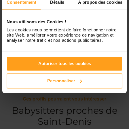
Consentement
Détails
À propos des cookies
Dimanche
Disponible de 00:00 à 00:00
Nous utilisons des Cookies !
Les cookies nous permettent de faire fonctionner notre
site Web, améliorer votre expérience de navigation et
analyser notre trafic et nos actions publicitaires.
Services proposés
Garde d’enfants
Autoriser tous les cookies
Personnaliser
Ces profils pourraient vous intéresser
Babysitters proches de
Saint-Denis