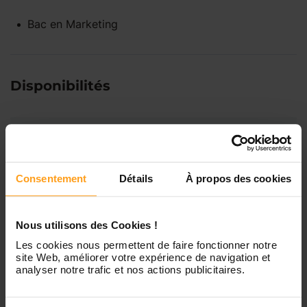
Bac
en
Marketing
Disponibilités
Lundi
Indisponible
Mardi
Disponible de 00:00 à 00:00
Consentement
Détails
À propos des cookies
Mercredi
Disponible de 00:00 à 00:30
Nous utilisons des Cookies !
Vous souhaitez connaître les
Les cookies nous permettent de faire fonctionner notre
disponibilités de Mamalynda ?
site Web, améliorer votre expérience de navigation et
Jeudi
Disponible de 00:00 à 00:00
analyser notre trafic et nos actions publicitaires.
Contactez-nous