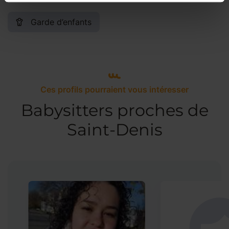
Garde d’enfants
Ces profils pourraient vous intéresser
Babysitters proches de
Saint-Denis