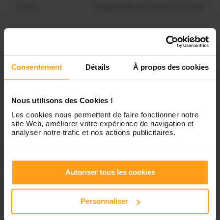
Mardi
Disponible de 00:00 à 00:00
Mercredi
Disponible de 00:00 à 00:30
Vous souhaitez connaître les
disponibilités de Amina ?
Consentement
Détails
À propos des cookies
Jeudi
Disponible de 00:00 à 00:00
Contactez-nous
Vendredi
Disponible de 00:00 à 00:00
Nous utilisons des Cookies !
Les cookies nous permettent de faire fonctionner notre
site Web, améliorer votre expérience de navigation et
Samedi
Disponible de 00:00 à 00:00
analyser notre trafic et nos actions publicitaires.
Dimanche
Disponible de 00:00 à 00:00
Autoriser tous les cookies
Personnaliser
Services proposés