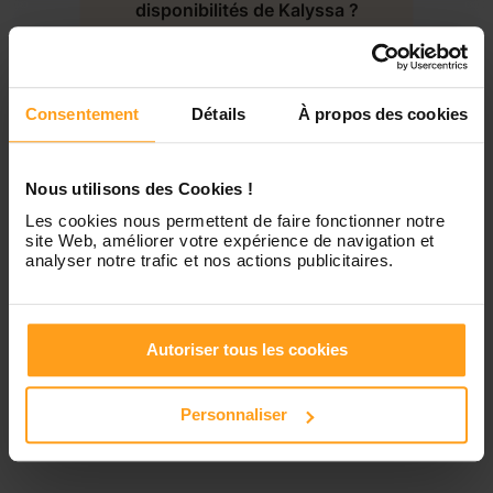
disponibilités de Kalyssa ?
Jeudi
Disponible de 00:00 à 00:00
Contactez-nous
Vendredi
Disponible de 00:00 à 00:00
Consentement
Détails
À propos des cookies
Samedi
Disponible de 00:00 à 00:00
Nous utilisons des Cookies !
Les cookies nous permettent de faire fonctionner notre
site Web, améliorer votre expérience de navigation et
Dimanche
Disponible de 00:00 à 00:00
analyser notre trafic et nos actions publicitaires.
Autoriser tous les cookies
Services proposés
Personnaliser
Garde d’enfants