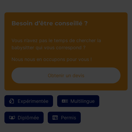
Besoin d’être conseillé ?
Vous n’avez pas le temps de chercher la
babysitter qui vous correspond ?
Nous nous en occupons pour vous !
Obtenir un devis
Expérimentée
Multilingue
Diplômée
Permis