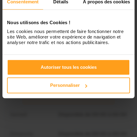
Consentement
Détails
À propos des cookies
Lundi
Indisponible
Nous utilisons des Cookies !
Les cookies nous permettent de faire fonctionner notre
site Web, améliorer votre expérience de navigation et
Mardi
Disponible de 00:00 à 00:00
analyser notre trafic et nos actions publicitaires.
Mercredi
Disponible de 00:00 à 00:30
Vous souhaitez connaître les
Autoriser tous les cookies
disponibilités de Demou ?
Jeudi
Disponible de 00:00 à 00:00
Personnaliser
Contactez-nous
Vendredi
Disponible de 00:00 à 00:00
Samedi
Disponible de 00:00 à 00:00
Dimanche
Disponible de 00:00 à 00:00