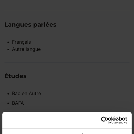
Langues parlées
Français
Autre langue
Études
Bac
en
Autre
BAFA
Disponibilités