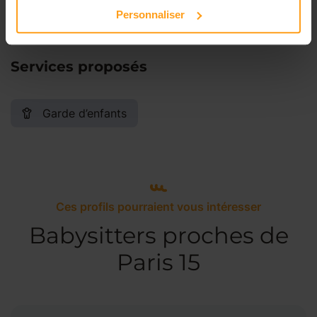
Personnaliser
Services proposés
Garde d’enfants
Ces profils pourraient vous intéresser
Babysitters proches de
Paris 15