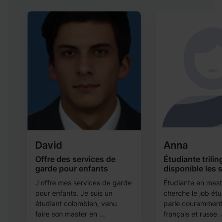
David
Anna
s
Offre des services de
Étudiante trili
garde pour enfants
disponible les 
he
J'offre mes services de garde
Étudiante en maste
s
pour enfants. Je suis un
cherche le job étu
e
étudiant colombien, venu
parle couramment 
faire son master en ...
français et russe. 