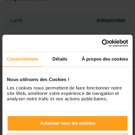
Lundi
Indisponible
Mardi
Disponible de 00:00 à 00:00
Mercredi
Disponible de 00:00 à 00:30
Consentement
Détails
À propos des cookies
Vous souhaitez connaître les
disponibilités de Bianca ?
Jeudi
Disponible de 00:00 à 00:00
Nous utilisons des Cookies !
Contactez-nous
Les cookies nous permettent de faire fonctionner notre
site Web, améliorer votre expérience de navigation et
Vendredi
Disponible de 00:00 à 00:00
analyser notre trafic et nos actions publicitaires.
Samedi
Disponible de 00:00 à 00:00
Autoriser tous les cookies
Dimanche
Disponible de 00:00 à 00:00