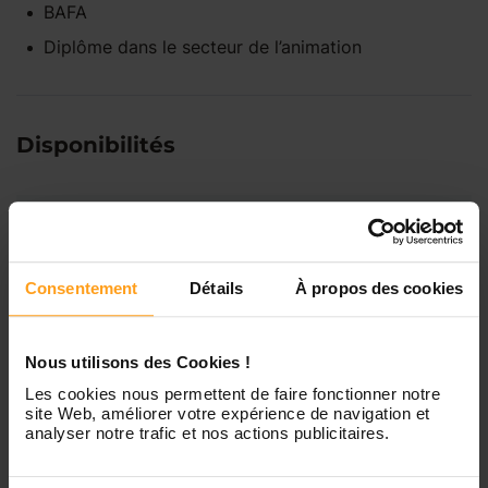
BAFA
Diplôme dans le secteur de l’animation
Disponibilités
Lundi
Indisponible
Consentement
Détails
À propos des cookies
Mardi
Disponible de 00:00 à 00:00
Mercredi
Disponible de 00:00 à 00:30
Nous utilisons des Cookies !
Vous souhaitez connaître les
Les cookies nous permettent de faire fonctionner notre
disponibilités de Clara ?
site Web, améliorer votre expérience de navigation et
Jeudi
Disponible de 00:00 à 00:00
analyser notre trafic et nos actions publicitaires.
Contactez-nous