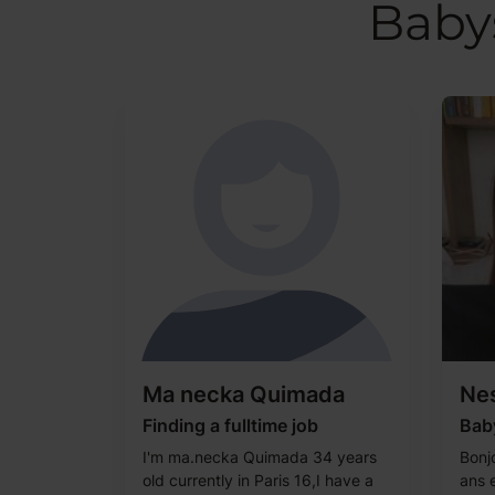
Babys
Ma necka Quimada
Nes
Finding a fulltime job
Baby
I'm ma.necka Quimada 34 years
Bonj
old currently in Paris 16,I have a
ans e