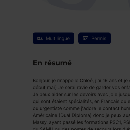
Multilingue
Permis
En résumé
Bonjour, je m'appelle Chloé, j'ai 19 ans et 
début mai) Je serai ravie de garder vos enf
Je peux aider sur les devoirs avec joie jus
qui sont étaient spécialités, en Francais ou
ou urgentiste comme j'adore le contact humai
Américaine (Dual Diploma) donc je peux aussi
Massy, ayant passé les formations PSC1, PSE
du SAMU ou des postes de secours lors d'é