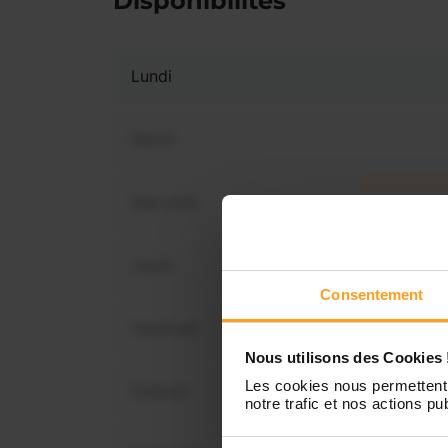
Disponibilités
Lundi
Mardi
Mercredi
Vous 
dis
Jeudi
Consentement
Vendredi
Nous utilisons des Cookies 
Les cookies nous permettent 
Samedi
notre trafic et nos actions pub