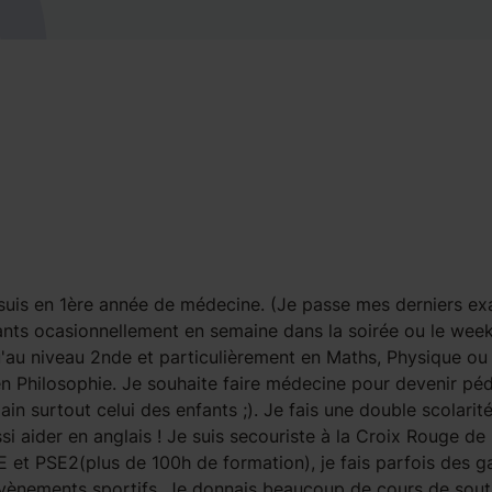
je suis en 1ère année de médecine. (Je passe mes derniers e
ants ocasionnellement en semaine dans la soirée ou le wee
qu'au niveau 2nde et particulièrement en Maths, Physique ou
 en Philosophie. Je souhaite faire médecine pour devenir péd
n surtout celui des enfants ;). Je fais une double scolarit
 aider en anglais ! Je suis secouriste à la Croix Rouge de
 et PSE2(plus de 100h de formation), je fais parfois des g
vènements sportifs. Je donnais beaucoup de cours de sout