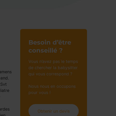
Besoin d’être
conseillé ?
Vous n’avez pas le temps
de chercher la babysitter
xamens
qui vous correspond ?
kend.
 Svt
Nous nous en occupons
iatre
pour vous !
é
ardes
Obtenir un devis
ien