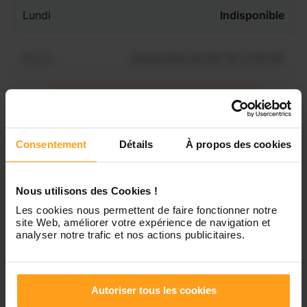
Lundi
Indisponible
Mardi
Disponible de 00:00 à 00:00
Mercredi
Disponible de 00:00 à 00:30
Vous souhaitez connaître les
disponibilités de Omar ?
Jeudi
Disponible de 00:00 à 00:00
Consentement
Détails
À propos des cookies
Contactez-nous
Vendredi
Disponible de 00:00 à 00:00
Nous utilisons des Cookies !
Les cookies nous permettent de faire fonctionner notre
site Web, améliorer votre expérience de navigation et
Samedi
Disponible de 00:00 à 00:00
analyser notre trafic et nos actions publicitaires.
Dimanche
Disponible de 00:00 à 00:00
Autoriser tous les cookies