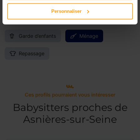
Personnaliser
Services proposés
Garde d’enfants
Ménage
Repassage
Ces profils pourraient vous intéresser
Babysitters proches de
Asnières-sur-Seine