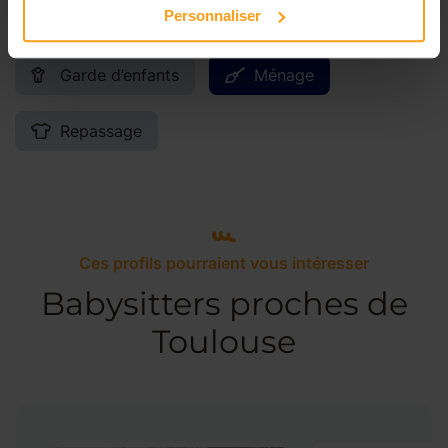
Services proposés
Personnaliser
Garde d’enfants
Ménage
Repassage
Ces profils pourraient vous intéresser
Babysitters proches de
Toulouse