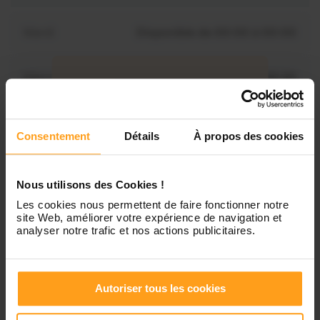
Mardi
Disponible de 00:00 à 00:00
Mercredi
Disponible de 00:00 à 00:30
Vous souhaitez connaître les
disponibilités de Luciana ?
Jeudi
Disponible de 00:00 à 00:00
Consentement
Détails
À propos des cookies
Contactez-nous
Vendredi
Disponible de 00:00 à 00:00
Nous utilisons des Cookies !
Les cookies nous permettent de faire fonctionner notre
Samedi
Disponible de 00:00 à 00:00
site Web, améliorer votre expérience de navigation et
analyser notre trafic et nos actions publicitaires.
Dimanche
Disponible de 00:00 à 00:00
Autoriser tous les cookies