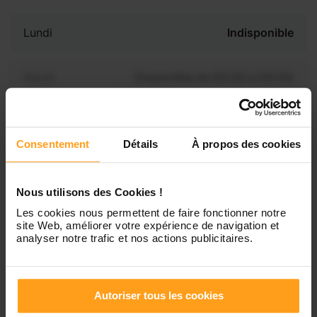
Lundi
Indisponible
Mardi
Disponible de 00:00 à 00:00
Mercredi
Disponible de 00:00 à 00:30
Vous souhaitez connaître les
disponibilités de Marie-
Consentement
Détails
À propos des cookies
Dominique ?
Jeudi
Disponible de 00:00 à 00:00
Nous utilisons des Cookies !
Contactez-nous
Vendredi
Disponible de 00:00 à 00:00
Les cookies nous permettent de faire fonctionner notre
site Web, améliorer votre expérience de navigation et
analyser notre trafic et nos actions publicitaires.
Samedi
Disponible de 00:00 à 00:00
Autoriser tous les cookies
Dimanche
Disponible de 00:00 à 00:00