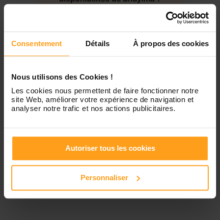
Jeudi
Disponible de 00:00 à 00:00
Contactez-nous
Vendredi
Disponible de 00:00 à 00:00
Consentement
Détails
À propos des cookies
Samedi
Disponible de 00:00 à 00:00
Nous utilisons des Cookies !
Les cookies nous permettent de faire fonctionner notre
site Web, améliorer votre expérience de navigation et
Dimanche
Disponible de 00:00 à 00:00
analyser notre trafic et nos actions publicitaires.
Autoriser tous les cookies
Services proposés
Personnaliser
Garde d’enfants