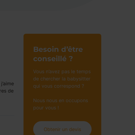
Besoin d’être
conseillé ?
Vous n’avez pas le temps
de chercher la babysitter
j’aime
qui vous correspond ?
res de
Nous nous en occupons
pour vous !
Obtenir un devis