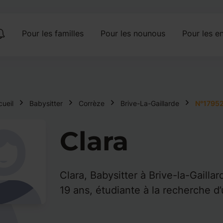
Pour les familles
Pour les nounous
Pour les en
cueil
Babysitter
Corrèze
Brive-La-Gaillarde
N°1795
Clara
Clara, Babysitter à Brive-la-Gaillar
19 ans, étudiante à la recherche d’