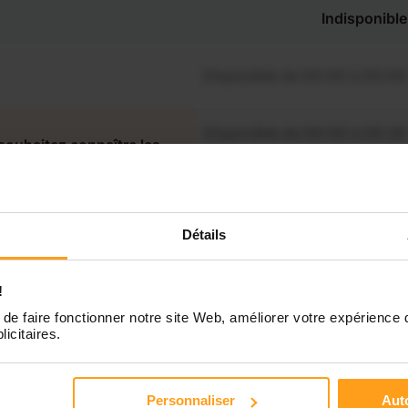
Indisponible
Disponible de 00:00 à 00:00
Disponible de 00:00 à 00:30
souhaitez connaître les
ponibilités de Clara ?
Disponible de 00:00 à 00:00
Contactez-nous
Détails
Disponible de 00:00 à 00:00
!
Disponible de 00:00 à 00:00
de faire fonctionner notre site Web, améliorer votre expérience 
licitaires.
Disponible de 00:00 à 00:00
Personnaliser
Auto