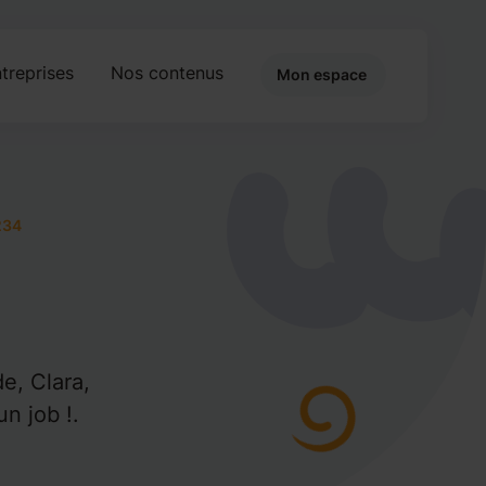
treprises
Nos contenus
Mon espace
234
de, Clara,
un job !.