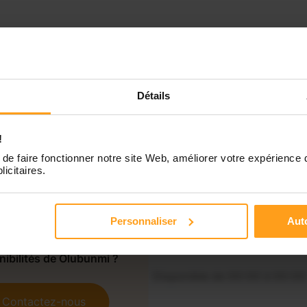
Détails
!
Indisponible
de faire fonctionner notre site Web, améliorer votre expérience 
licitaires.
Disponible de 00:00 à 00:00
Personnaliser
Auto
Disponible de 00:00 à 00:30
souhaitez connaître les
nibilités de Olubunmi ?
Disponible de 00:00 à 00:00
Contactez-nous