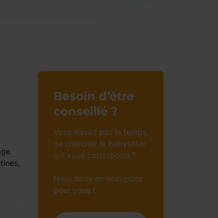
Besoin d’être
conseillé ?
Vous n’avez pas le temps
de chercher la babysitter
age.
qui vous correspond ?
tines,
Nous nous en occupons
pour vous !