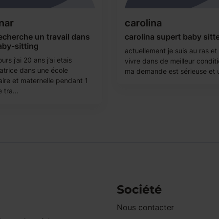
nar
carolina
echerche un travail dans
carolina supert baby sitt
aby-sitting
actuellement je suis au ras et
urs j’ai 20 ans j’ai etais
vivre dans de meilleur condit
atrice dans une école
ma demande est sérieuse et u
aire et maternelle pendant 1
 tra...
Société
Nous contacter