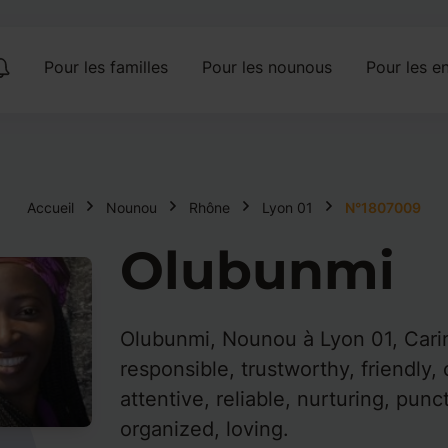
Pour les familles
Pour les nounous
Pour les en
Accueil
Nounou
Rhône
Lyon 01
N°1807009
Olubunmi
Olubunmi, Nounou à Lyon 01, Carin
responsible, trustworthy, friendly, 
attentive, reliable, nurturing, punc
organized, loving.