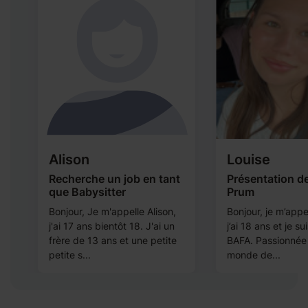
Alison
Louise
e
Recherche un job en tant
Présentation d
que Babysitter
Prum
,
Bonjour, Je m'appelle Alison,
Bonjour, je m’appe
e
j'ai 17 ans bientôt 18. J'ai un
j’ai 18 ans et je su
frère de 13 ans et une petite
BAFA. Passionnée 
petite s...
monde de...