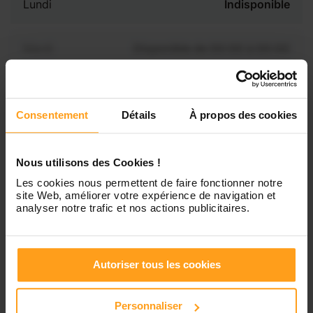
Lundi
Indisponible
Mardi
Disponible de 00:00 à 00:00
Mercredi
Disponible de 00:00 à 00:30
Vous souhaitez connaître les
Consentement
Détails
À propos des cookies
disponibilités de N’Sanma ?
Jeudi
Disponible de 00:00 à 00:00
Contactez-nous
Nous utilisons des Cookies !
Vendredi
Disponible de 00:00 à 00:00
Les cookies nous permettent de faire fonctionner notre
site Web, améliorer votre expérience de navigation et
analyser notre trafic et nos actions publicitaires.
Samedi
Disponible de 00:00 à 00:00
Autoriser tous les cookies
Dimanche
Disponible de 00:00 à 00:00
Personnaliser