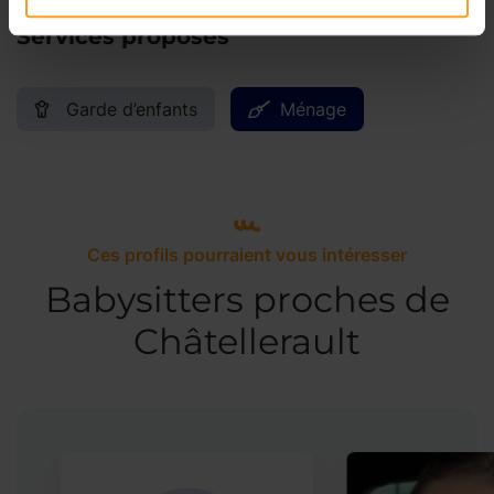
Services proposés
Garde d’enfants
Ménage
Ces profils pourraient vous intéresser
Babysitters proches de
Châtellerault