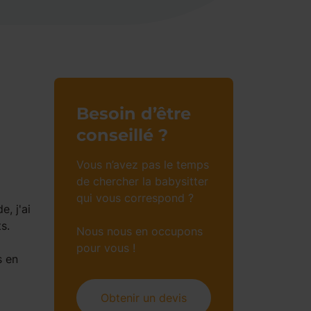
Besoin d’être
conseillé ?
Vous n’avez pas le temps
de chercher la babysitter
qui vous correspond ?
e, j'ai
s.
Nous nous en occupons
pour vous !
s en
Obtenir un devis