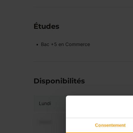
Études
Bac +5
en
Commerce
Disponibilités
Lundi
Mardi
Consentement