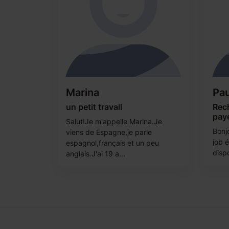
Marina
Pau
un petit travail
Rec
pay
Salut!Je m'appelle Marina.Je
Bonjo
viens de Espagne,je parle
job é
espagnol,français et un peu
dispo
anglais.J'ai 19 a...