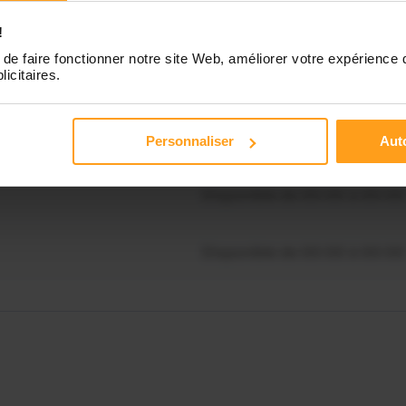
Disponible de 00:00 à 00:30
!
souhaitez connaître les
ponibilités de Nora ?
de faire fonctionner notre site Web, améliorer votre expérience 
licitaires.
Disponible de 00:00 à 00:00
Contactez-nous
Disponible de 00:00 à 00:00
Personnaliser
Auto
Disponible de 00:00 à 00:00
Disponible de 00:00 à 00:00