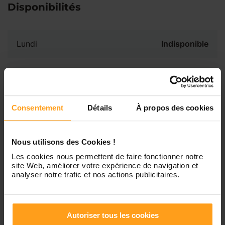
Disponibilités
Lundi
Indisponible
Mardi
Disponible de 00:00 à 00:00
Mercredi
Disponible de 00:00 à 00:30
Consentement
Détails
À propos des cookies
Vous souhaitez connaître les
disponibilités de Marion ?
Jeudi
Disponible de 00:00 à 00:00
Nous utilisons des Cookies !
Contactez-nous
Les cookies nous permettent de faire fonctionner notre
site Web, améliorer votre expérience de navigation et
Vendredi
Disponible de 00:00 à 00:00
analyser notre trafic et nos actions publicitaires.
Samedi
Disponible de 00:00 à 00:00
Autoriser tous les cookies