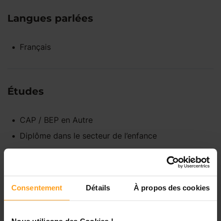
Langues parlées
Français
Études
CAP / BEP
en
Autre
Diplôme dans le secteur de l’enfance
Disponibilités
Consentement
Détails
À propos des cookies
Lundi
Indisponible