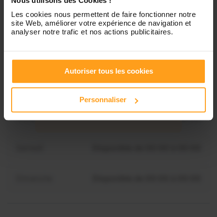
Nous utilisons des Cookies !
Les cookies nous permettent de faire fonctionner notre
site Web, améliorer votre expérience de navigation et
Mardi
Disponible de 00:00 à 00:00
analyser notre trafic et nos actions publicitaires.
Mercredi
Disponible de 00:00 à 00:30
Vous souhaitez connaître les
Autoriser tous les cookies
disponibilités de Celine ?
Jeudi
Disponible de 00:00 à 00:00
Personnaliser
Contactez-nous
Vendredi
Disponible de 00:00 à 00:00
Samedi
Disponible de 00:00 à 00:00
Dimanche
Disponible de 00:00 à 00:00