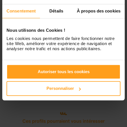
Vendredi
Disponible de 00:00 à 00:00
Consentement
Détails
À propos des cookies
Samedi
Disponible de 00:00 à 00:00
Nous utilisons des Cookies !
Dimanche
Disponible de 00:00 à 00:00
Les cookies nous permettent de faire fonctionner notre
site Web, améliorer votre expérience de navigation et
analyser notre trafic et nos actions publicitaires.
Services proposés
Autoriser tous les cookies
Garde d’enfants
Personnaliser
Ces profils pourraient vous intéresser