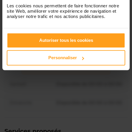
Les cookies nous permettent de faire fonctionner notre
Mardi
Disponible de 00:00 à 00:00
site Web, améliorer votre expérience de navigation et
analyser notre trafic et nos actions publicitaires.
Mercredi
Disponible de 00:00 à 00:30
Vous souhaitez connaître les
disponibilités de Svitlana ?
Autoriser tous les cookies
Jeudi
Disponible de 00:00 à 00:00
Contactez-nous
Personnaliser
Vendredi
Disponible de 00:00 à 00:00
Samedi
Disponible de 00:00 à 00:00
Dimanche
Disponible de 00:00 à 00:00
Services proposés