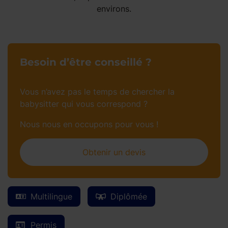
environs.
Besoin d’être conseillé ?
Vous n’avez pas le temps de chercher la
babysitter qui vous correspond ?
Nous nous en occupons pour vous !
Obtenir un devis
Multilingue
Diplômée
Permis