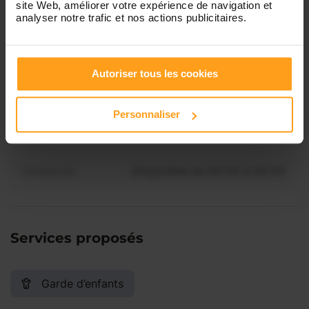
Vous souhaitez connaître les
site Web, améliorer votre expérience de navigation et
analyser notre trafic et nos actions publicitaires.
disponibilités de Elise ?
Jeudi
Disponible de 00:00 à 00:00
Contactez-nous
Autoriser tous les cookies
Vendredi
Disponible de 00:00 à 00:00
Personnaliser
Samedi
Disponible de 00:00 à 00:00
Dimanche
Disponible de 00:00 à 00:00
Services proposés
Garde d’enfants