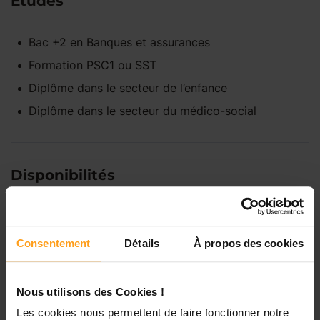
Études
Bac +2
en
Banques et assurances
Formation PSC1 ou SST
Diplôme dans le secteur de l’enfance
Diplôme dans le secteur du médico-social
Disponibilités
Lundi
Indisponible
Consentement
Détails
À propos des cookies
Mardi
Disponible de 00:00 à 00:00
Nous utilisons des Cookies !
Les cookies nous permettent de faire fonctionner notre
Mercredi
Disponible de 00:00 à 00:30