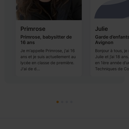
Primrose
Julie
Primrose, babysitter de
Garde d’enfant
16 ans
Avignon
t
Je m'appelle Primrose, j'ai 16
Bonjour à tous, je
ans et je suis actuellement au
Julie et j’ai 18 an
lycée en classe de première.
en 1ère année d’
J'ai de d...
Techniques de Co.