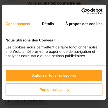
Mercredi
Disponible de 00:00 à 00:30
Vous souhaitez connaître les
disponibilités de Dorothee ?
Jeudi
Disponible de 00:00 à 00:00
Contactez-nous
Consentement
Détails
À propos des cookies
Vendredi
Disponible de 00:00 à 00:00
Nous utilisons des Cookies !
Samedi
Disponible de 00:00 à 00:00
Les cookies nous permettent de faire fonctionner notre
site Web, améliorer votre expérience de navigation et
analyser notre trafic et nos actions publicitaires.
Dimanche
Disponible de 00:00 à 00:00
Autoriser tous les cookies
Services proposés
Personnaliser
Garde d’enfants