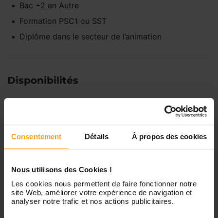
Bac +2
en
Autre
Formation PSC1 ou SST
Diplôme dans le secteur de l’animation
Disponibilités
Lundi
Indisponible
Consentement
Détails
À propos des cookies
Mardi
Disponible de 00:00 à 00:00
Nous utilisons des Cookies !
Mercredi
Disponible de 00:00 à 00:30
Vous souhaitez connaître les
Les cookies nous permettent de faire fonctionner notre
site Web, améliorer votre expérience de navigation et
disponibilités de Amélie ?
analyser notre trafic et nos actions publicitaires.
Jeudi
Disponible de 00:00 à 00:00