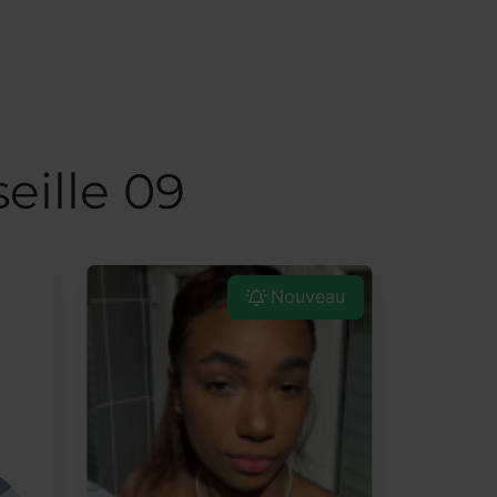
eille 09
Nouveau