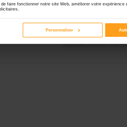
Contactez-nous
de faire fonctionner notre site Web, améliorer votre expérience 
Disponible de 00:00 à 00:00
licitaires.
Disponible de 00:00 à 00:00
Personnaliser
Auto
Disponible de 00:00 à 00:00