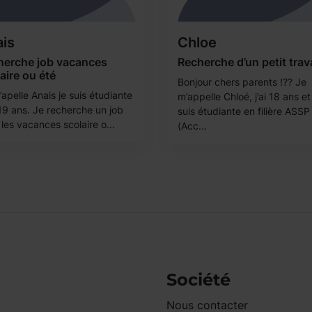
is
Chloe
herche job vacances
Recherche d’un petit trava
aire ou été
Bonjour chers parents !?? Je
apelle Anais je suis étudiante
m’appelle Chloé, j’ai 18 ans et
i 19 ans. Je recherche un job
suis étudiante en filière ASSP
les vacances scolaire o...
(Acc...
Société
Nous contacter