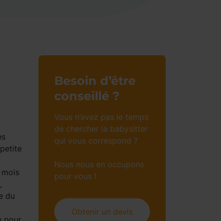
Besoin d’être
conseillé ?
Vous n’avez pas le temps
de chercher la babysitter
es
qui vous correspond ?
petite
Nous nous en occupons
3 mois
pour vous !
,
e du
Obtenir un devis
e pour