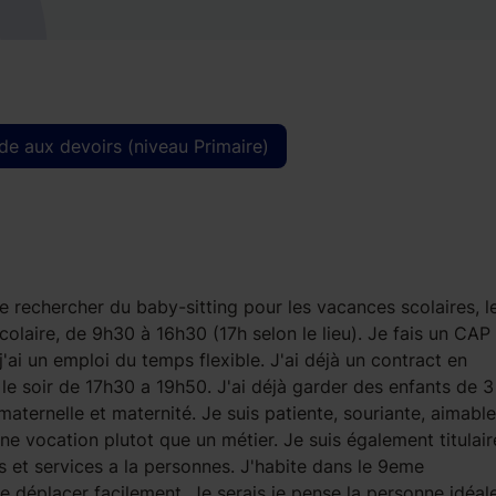
de aux devoirs (niveau Primaire)
Je rechercher du baby-sitting pour les vacances scolaires, l
olaire, de 9h30 à 16h30 (17h selon le lieu). Je fais un CAP 
'ai un emploi du temps flexible. J'ai déjà un contract en
 le soir de 17h30 a 19h50. J'ai déjà garder des enfants de 
maternelle et maternité. Je suis patiente, souriante, aimable
ne vocation plutot que un métier. Je suis également titulair
et services a la personnes. J'habite dans le 9eme
 déplacer facilement. Je serais je pense la personne idéal