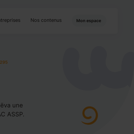
treprises
Nos contenus
Mon espace
9295
aëva une
BAC ASSP.