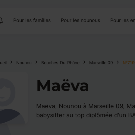
Pour les familles
Pour les nounous
Pour les en
ueil
Nounou
Bouches-Du-Rhône
Marseille 09
N°71
Maëva
Maëva, Nounou à Marseille 09, M
babysitter au top diplômée d'un 