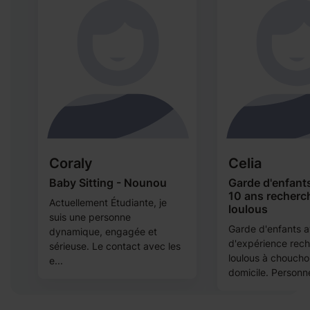
Coraly
Celia
n
Baby Sitting - Nounou
Garde d'enfant
10 ans recherch
Actuellement Étudiante, je
loulous
ba
suis une personne
Garde d'enfants 
dynamique, engagée et
d'expérience rech
is
sérieuse. Le contact avec les
loulous à choucho
e...
domicile. Personne