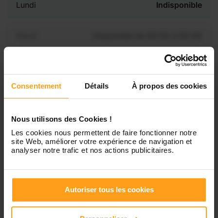
Lundi
Indisponible
Mardi
Disponible de 00:00 à 00:00
Mercredi
Disponible de 00:00 à 00:30
Vous souhaitez connaître les
disponibilités de Charlotte ?
Consentement
Détails
À propos des cookies
Jeudi
Disponible de 00:00 à 00:00
Contactez-nous
Nous utilisons des Cookies !
Vendredi
Disponible de 00:00 à 00:00
Les cookies nous permettent de faire fonctionner notre
site Web, améliorer votre expérience de navigation et
analyser notre trafic et nos actions publicitaires.
Samedi
Disponible de 00:00 à 00:00
Dimanche
Disponible de 00:00 à 00:00
Autoriser tous les cookies