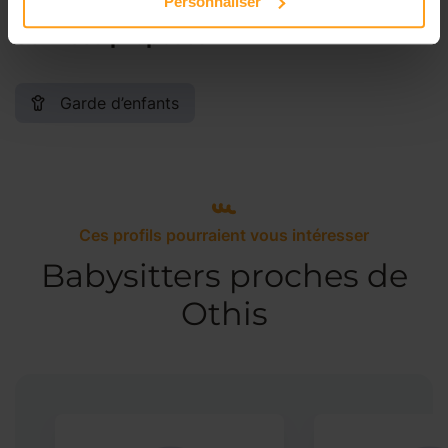
Personnaliser
Services proposés
Garde d’enfants
Ces profils pourraient vous intéresser
Babysitters proches de
Othis