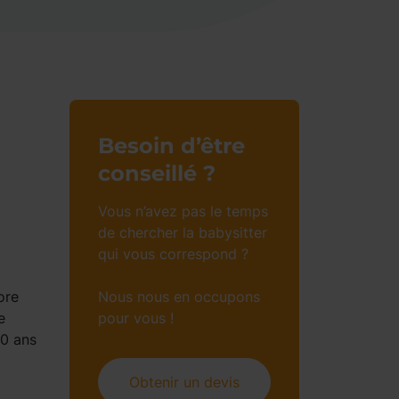
Besoin d’être
conseillé ?
Vous n’avez pas le temps
de chercher la babysitter
qui vous correspond ?
ore
Nous nous en occupons
e
pour vous !
10 ans
Obtenir un devis