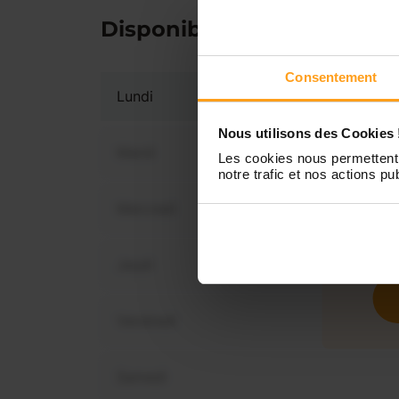
Disponibilités
Consentement
Lundi
Nous utilisons des Cookies 
Mardi
Les cookies nous permettent 
notre trafic et nos actions pub
Mercredi
Vous 
disp
Jeudi
Vendredi
Samedi