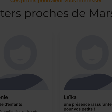
Ces profils pourraient vous intéresser
ters proches de Mars
nie
Leïka
de d’enfants
une présence rassurante
pour vos petits !
’appelle Léonie. Je suis