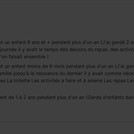
t un enfant
6 ans et +
pendant
plus d'un an
(J'ai gardé 2 e
journée il y avait le temps des devoirs du repas, des activi
 l'on faisait ensemble )
t un enfant
moins de 6 mois
pendant
plus d'un an
(J'ai gar
ille jusqu'à la naissance du dernier il y avait comme néces
s La toilette Les activités à faire et à amené Les repas Le
fant
de 1 à 2 ans
pendant
plus d'un an
(Garde d'enfants dan