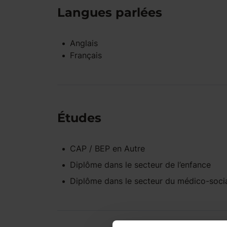
Langues parlées
Anglais
Français
Études
CAP / BEP
en
Autre
Diplôme dans le secteur de l’enfance
Diplôme dans le secteur du médico-soci