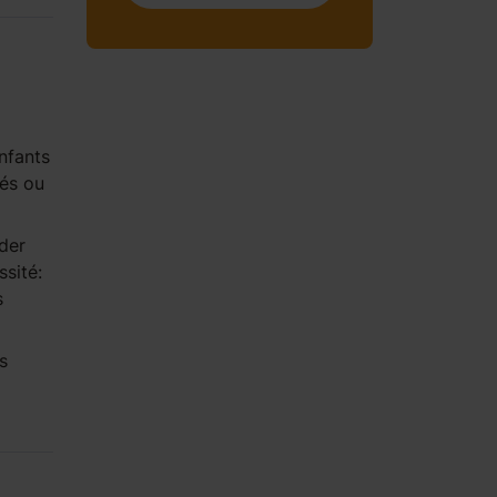
nfants
tés ou
der
sité:
s
s