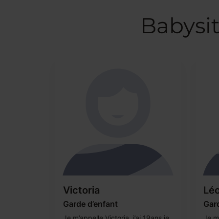
Babysit
Victoria
Léo
Garde d’enfant
Gar
Je m’appelle Victoria, j’ai 19ans je
Je m