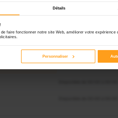
Détails
Disponible de 00:00 à 00:00
!
Disponible de 00:00 à 00:30
de faire fonctionner notre site Web, améliorer votre expérience 
souhaitez connaître les
licitaires.
ponibilités de Anaïs ?
Disponible de 00:00 à 00:00
Personnaliser
Auto
Contactez-nous
Disponible de 00:00 à 00:00
Disponible de 00:00 à 00:00
Disponible de 00:00 à 00:00