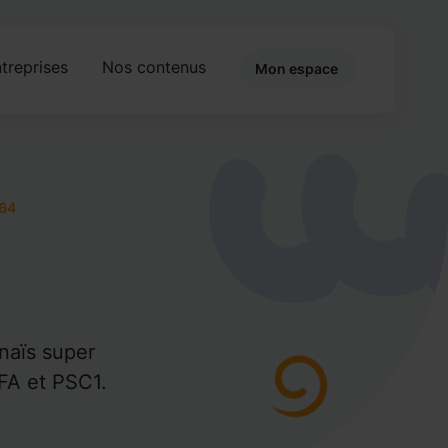
treprises
Nos contenus
Mon espace
64
naïs super
FA et PSC1.