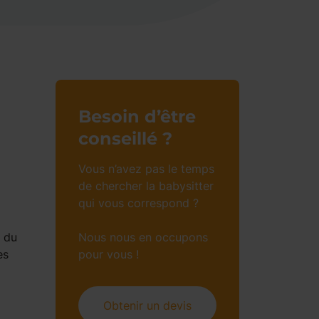
Besoin d’être
conseillé ?
Vous n’avez pas le temps
de chercher la babysitter
qui vous correspond ?
e du
Nous nous en occupons
es
pour vous !
Obtenir un devis