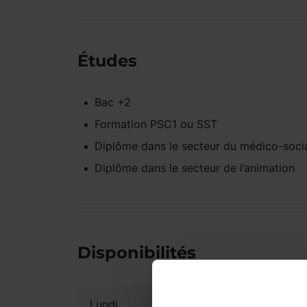
Études
Bac +2
Formation PSC1 ou SST
Diplôme dans le secteur du médico-soci
Diplôme dans le secteur de l’animation
Disponibilités
Lundi