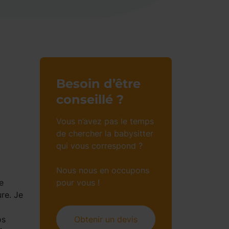
Besoin d’être
conseillé ?
Vous n’avez pas le temps
de chercher la babysitter
qui vous correspond ?
Nous nous en occupons
e
pour vous !
re. Je
os
Obtenir un devis