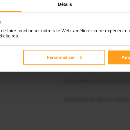
Détails
Disponible de 00:00 à 00:00
!
Disponible de 00:00 à 00:30
souhaitez connaître les
de faire fonctionner notre site Web, améliorer votre expérience 
licitaires.
ponibilités de Celia ?
Disponible de 00:00 à 00:00
Contactez-nous
Personnaliser
Auto
Disponible de 00:00 à 00:00
Disponible de 00:00 à 00:00
Disponible de 00:00 à 00:00