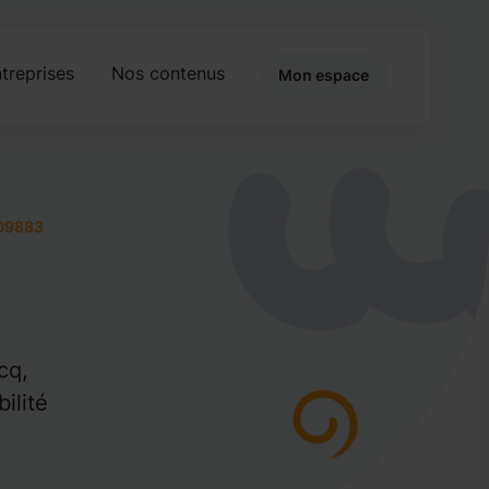
treprises
Nos contenus
Mon espace
09883
cq,
ilité