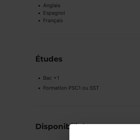
Anglais
Espagnol
Français
Études
Bac +1
Formation PSC1 ou SST
Disponibilités