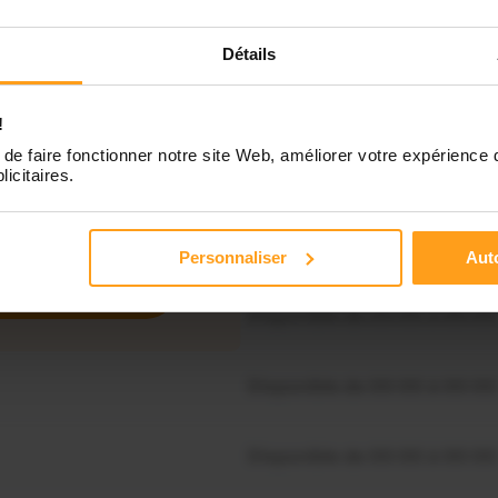
Indisponible
Détails
Disponible de 00:00 à 00:00
!
de faire fonctionner notre site Web, améliorer votre expérience 
Disponible de 00:00 à 00:30
licitaires.
souhaitez connaître les
onibilités de Sheila ?
Disponible de 00:00 à 00:00
Personnaliser
Auto
Contactez-nous
Disponible de 00:00 à 00:00
Disponible de 00:00 à 00:00
Disponible de 00:00 à 00:00