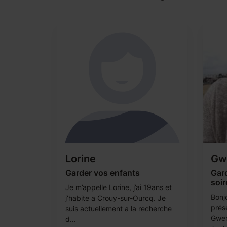
Lorine
Gw
Garder vos enfants
Gar
soir
Je m’appelle Lorine, j’ai 19ans et
Bonj
j’habite a Crouy-sur-Ourcq. Je
prés
suis actuellement a la recherche
Gwen
d...