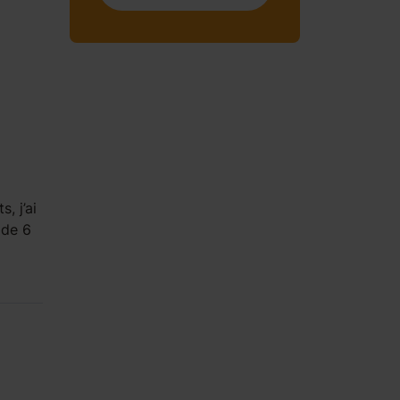
, j’ai
 de 6