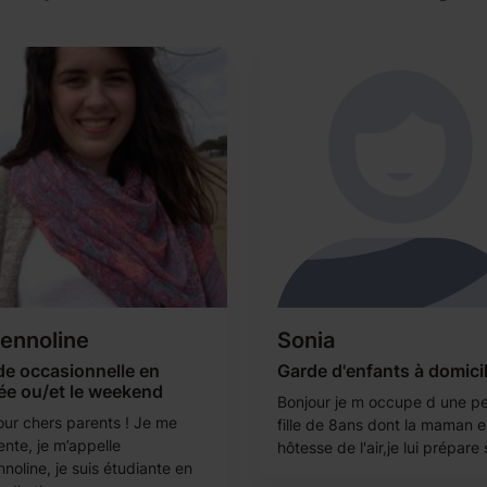
ennoline
Sonia
de occasionnelle en
Garde d'enfants à domici
ée ou/et le weekend
Bonjour je m occupe d une pe
our chers parents ! Je me
fille de 8ans dont la maman e
ente, je m’appelle
hôtesse de l'air,je lui prépare 
noline, je suis étudiante en