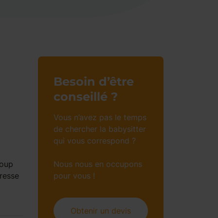
Besoin d’être
conseillé ?
Vous n’avez pas le temps
de chercher la babysitter
qui vous correspond ?
coup
Nous nous en occupons
éresse
pour vous !
Obtenir un devis