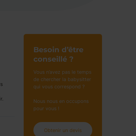
Besoin d’être
conseillé ?
Vous n’avez pas le temps
de chercher la babysitter
rs
qui vous correspond ?
r.
Nous nous en occupons
pour vous !
Obtenir un devis